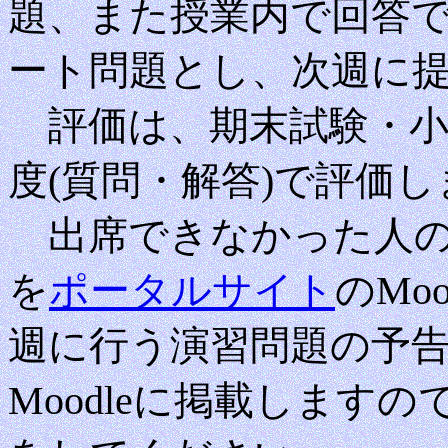
題、また授業内で回答
ート問題とし、次週に
評価は、期末試験・小
度(質問・解答)で評価し
出席できなかった人の
を
ポータルサイト
のMo
週に行う演習問題の予
Moodleに掲載します